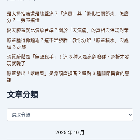
是大拇指痛還是膝蓋痛？「痛風」與「退化性關節炎」怎麼
分？一張表搞懂
變天膝蓋就比氣象台準？關於「天氣痛」的真相與保暖對策
膝蓋腫得像麵龜？這不是發胖！教你分辨「膝蓋積水」與處
理 3 步驟
骨質疏鬆是「無聲殺手」！這 3 種人是高危險群，骨折才發
現就晚了
膝蓋發出「喀喀聲」是骨頭磨損嗎？盤點 3 種關節異音的警
訊
文章分類
2025 年 10 月