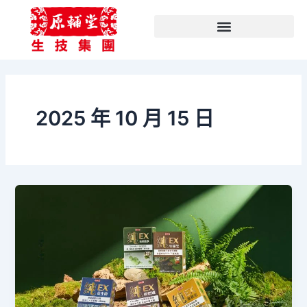
文
跳
章
至
分
主
類
要
內
容
2025 年 10 月 15 日
【原
輔
堂
產
品
全
攻