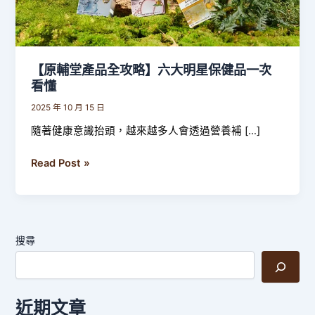
略】
六
大
明
星
【原輔堂產品全攻略】六大明星保健品一次
看懂
保
健
2025 年 10 月 15 日
品
隨著健康意識抬頭，越來越多人會透過營養補 […]
一
次
Read Post »
看
懂
搜尋
近期文章