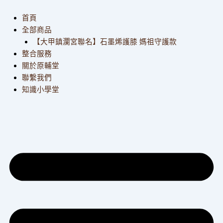
文
跳
章
至
首頁
分
主
全部商品
類
要
【大甲鎮瀾宮聯名】石墨烯護膝 媽祖守護款
內
整合服務
容
關於原輔堂
聯繫我們
知識小學堂