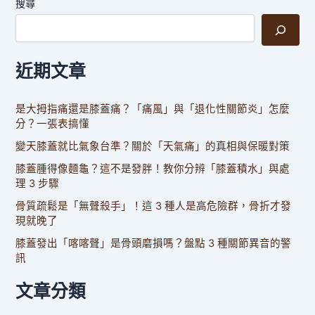
見
搜尋
天
然
成
近期文章
分
幫
助
是大拇指痛還是膝蓋痛？「痛風」與「退化性關節炎」怎麼
你
分？一張表搞懂
放
變天膝蓋就比氣象台準？關於「天氣痛」的真相與保暖對策
鬆
膝蓋腫得像麵龜？這不是發胖！教你分辨「膝蓋積水」與處
入
理 3 步驟
眠
骨質疏鬆是「無聲殺手」！這 3 種人是高危險群，骨折才發
現就晚了
膝蓋發出「喀喀聲」是骨頭磨損嗎？盤點 3 種關節異音的警
訊
文章分類