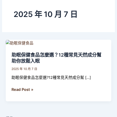
2025 年 10 月 7 日
助
眠
助眠保健食品怎麼選？12種常見天然成分幫
保
助你放鬆入眠
健
食
2025 年 10 月 7 日
品
助眠保健食品怎麼選?12種常見天然成分幫 […]
怎
麼
Read Post »
選？
12
種
常