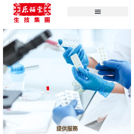
跳
至
主
要
內
容
提供服務