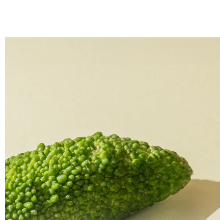
跳
至
主
要
內
容