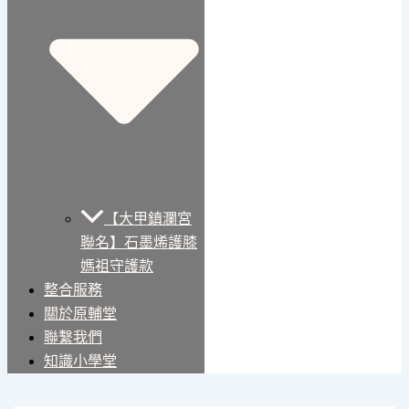
【大甲鎮瀾宮
聯名】石墨烯護膝
媽祖守護款
整合服務
關於原輔堂
聯繫我們
知識小學堂