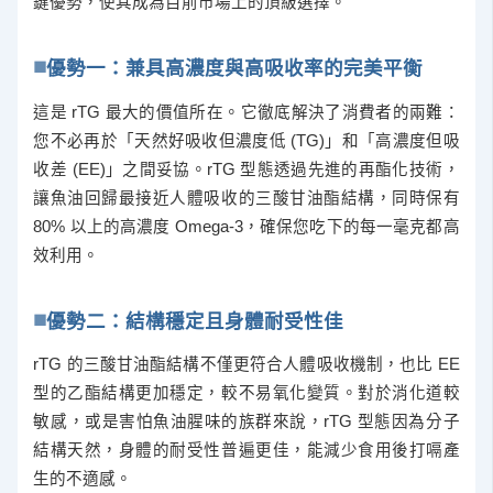
鍵優勢，使其成為目前市場上的頂級選擇。
優勢一：兼具高濃度與高吸收率的完美平衡
這是 rTG 最大的價值所在。它徹底解決了消費者的兩難：
您不必再於「天然好吸收但濃度低 (TG)」和「高濃度但吸
收差 (EE)」之間妥協。rTG 型態透過先進的再酯化技術，
讓魚油回歸最接近人體吸收的三酸甘油酯結構，同時保有
80% 以上的高濃度 Omega-3，確保您吃下的每一毫克都高
效利用。
優勢二：結構穩定且身體耐受性佳
rTG 的三酸甘油酯結構不僅更符合人體吸收機制，也比 EE
型的乙酯結構更加穩定，較不易氧化變質。對於消化道較
敏感，或是害怕魚油腥味的族群來說，rTG 型態因為分子
結構天然，身體的耐受性普遍更佳，能減少食用後打嗝產
生的不適感。