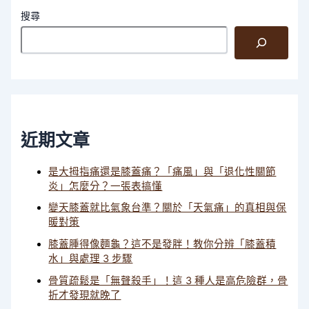
搜尋
近期文章
是大拇指痛還是膝蓋痛？「痛風」與「退化性關節
炎」怎麼分？一張表搞懂
變天膝蓋就比氣象台準？關於「天氣痛」的真相與保
暖對策
膝蓋腫得像麵龜？這不是發胖！教你分辨「膝蓋積
水」與處理 3 步驟
骨質疏鬆是「無聲殺手」！這 3 種人是高危險群，骨
折才發現就晚了