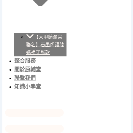
【大甲鎮瀾宮
聯名】石墨烯護膝
媽祖守護款
整合服務
關於原輔堂
聯繫我們
知識小學堂