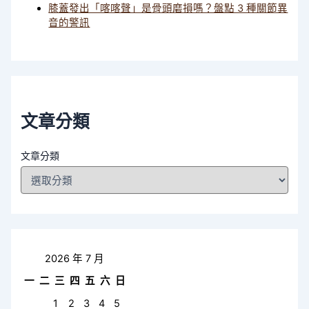
膝蓋發出「喀喀聲」是骨頭磨損嗎？盤點 3 種關節異
音的警訊
文章分類
文章分類
2026 年 7 月
一
二
三
四
五
六
日
1
2
3
4
5