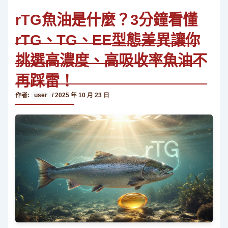
rTG魚油是什麼？3分鐘看懂
rTG、TG、EE型態差異讓你
挑選高濃度、高吸收率魚油不
再踩雷！
作者:
user
/
2025 年 10 月 23 日