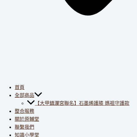
首頁
全部商品
【大甲鎮瀾宮聯名】石墨烯護膝 媽祖守護款
整合服務
關於原輔堂
聯繫我們
知識小學堂