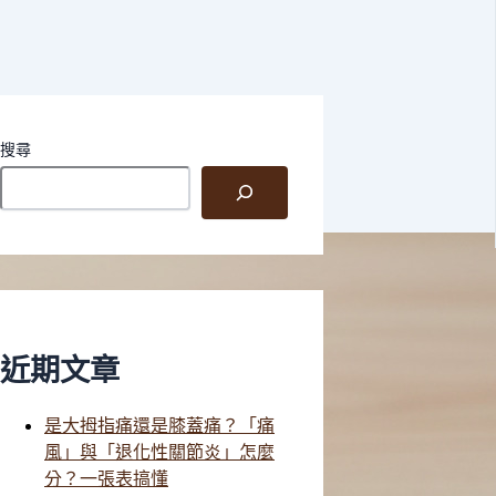
搜尋
近期文章
是大拇指痛還是膝蓋痛？「痛
風」與「退化性關節炎」怎麼
分？一張表搞懂