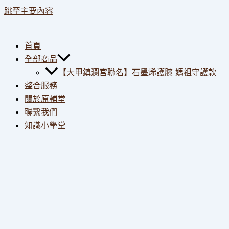
跳至主要內容
首頁
全部商品
【大甲鎮瀾宮聯名】石墨烯護膝 媽祖守護款
整合服務
關於原輔堂
聯繫我們
知識小學堂