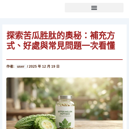
文
跳
章
至
分
主
類
要
內
探索苦瓜胜肽的奧秘：補充方
容
式、好處與常見問題一次看懂
作者:
user
/
2025 年 12 月 19 日