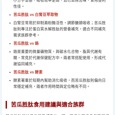
小分子型態，吸收效率更高，且已去除苦味，食用便利
性佳。
苦瓜胜肽 vs 白腎豆萃取物
白腎豆常用於抑制澱粉酶活性，調節醣類吸收；苦瓜胜
肽則專注於蛋白質水解胜肽的營養補充，適合不同補充
需求族群參考。
苦瓜胜肽 vs 鉻
鉻是重要的微量礦物質，與碳水化合物、脂質代謝有
關，常見於代謝保健配方中。兩者常搭配使用，形成代
謝協同補充。
苦瓜胜肽 vs 酵素
酵素著重於短期內幫助消化吸收，而苦瓜胜肽則偏向日
常穩定補充，兩者作用時間與定位略有不同。
苦瓜胜肽食用建議與適合族群