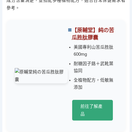
成分含量清楚，並搭配多種植物配方，適合日常保健需求者
參考。
【原輔堂】純の苦
瓜胜肽膠囊
美國專利山苦瓜胜肽
600mg
耐糖因子鉻＋武靴葉
協同
全植物配方，低敏無
添加
前往了解產
品