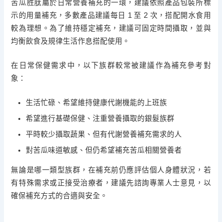
苦瓜胜肽屬於日常營養補充的一環，建議依照產品包裝所標
示的用量補充，多數產品建議每日 1 至 2 次，搭配開水食用
較為理想。為了維持穩定補充，建議可固定時間攝取，並與
均衡飲食及規律生活作息搭配使用。
在日常保健需求中，以下族群較常被建議作為補充參考對
象：
生活忙碌、希望維持健康代謝機能的上班族
希望進行基礎保健、注重營養攝取的銀髮族群
平時較少攝取蔬果、但有代謝營養補充需求的人
對苦瓜味道敏感、但仍希望補充苦瓜相關營養者
無論是哪一類型族群，在補充前仍應評估個人身體狀況，若
有特殊需求或正接受治療者，建議先諮詢專業人士意見，以
確保補充方式的合適與安全。