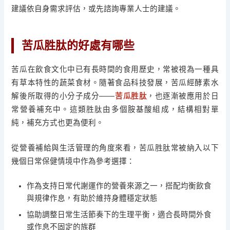
建議依自身需求評估，或先諮詢專業人士的建議。
苦瓜胜肽的好處有哪些
苦瓜在飲食文化中已有長時間的食用歷史，常被視為一種具
有草本特性的蔬菜食材。隨著食品科技發展，苦瓜經酵素水
解後所取得的小分子成分——
苦瓜胜肽
，也逐漸被應用於日
常營養補充中。這類胜肽由多個胺基酸組成，結構相對單
純，補充方式也更為便利。
從營養補給與生活管理的角度來看，苦瓜胜肽常被納入以下
幾個日常保健情境中作為參考選擇：
作為支持日常代謝運作的營養來源之一，搭配均衡飲食
與規律作息，有助於維持身體穩定狀態
協助調整日常生活節奏下的生理平衡，適合長時間外食
或作息不固定的族群