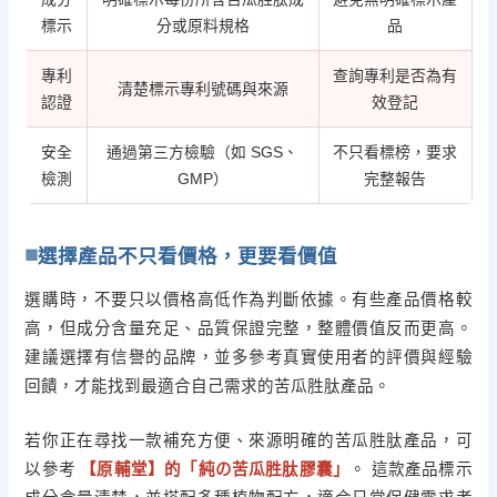
標示
分或原料規格
品
專利
查詢專利是否為有
清楚標示專利號碼與來源
認證
效登記
安全
通過第三方檢驗（如 SGS、
不只看標榜，要求
檢測
GMP）
完整報告
選擇產品不只看價格，更要看價值
選購時，不要只以價格高低作為判斷依據。有些產品價格較
高，但成分含量充足、品質保證完整，整體價值反而更高。
建議選擇有信譽的品牌，並多參考真實使用者的評價與經驗
回饋，才能找到最適合自己需求的苦瓜胜肽產品。
若你正在尋找一款補充方便、來源明確的苦瓜胜肽產品，可
以參考
【原輔堂】的「純の苦瓜胜肽膠囊」
。 這款產品標示