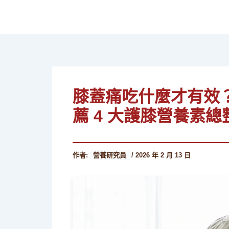
跳
至
主
要
內
容
膝蓋痛吃什麼才有效
薦 4 大護膝營養素總
作者:
營養研究員
/
2026 年 2 月 13 日