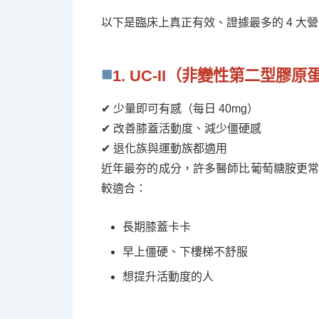
以下是臨床上真正有效、證據最多的 4 大
1. UC-II（非變性第二型膠原
✔ 少量即可有感（每日 40mg）
✔ 改善膝蓋活動度、減少僵硬感
✔ 退化族與運動族都適用
近年最夯的成分，許多醫師比葡萄糖胺更常推
較適合：
長期膝蓋卡卡
早上僵硬、下樓梯不舒服
想提升活動度的人