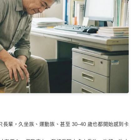
輩，久坐族、運動族、甚至 30–40 歲也都開始感到卡