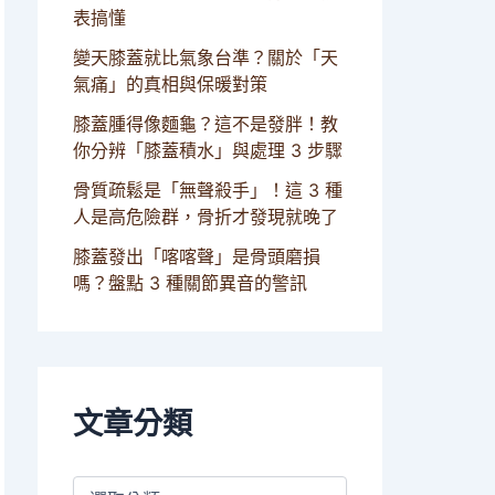
表搞懂
變天膝蓋就比氣象台準？關於「天
氣痛」的真相與保暖對策
膝蓋腫得像麵龜？這不是發胖！教
你分辨「膝蓋積水」與處理 3 步驟
骨質疏鬆是「無聲殺手」！這 3 種
人是高危險群，骨折才發現就晚了
膝蓋發出「喀喀聲」是骨頭磨損
嗎？盤點 3 種關節異音的警訊
文章分類