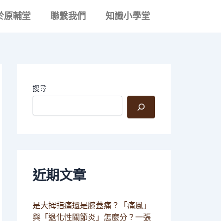
文
章
於原輔堂
聯繫我們
知識小學堂
分
類
搜尋
近期文章
是大拇指痛還是膝蓋痛？「痛風」
與「退化性關節炎」怎麼分？一張