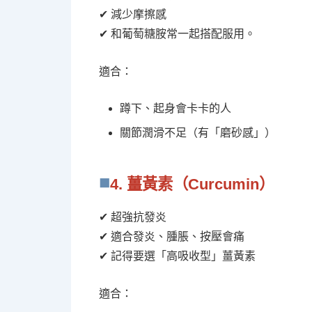
✔ 減少摩擦感
✔ 和葡萄糖胺常一起搭配服用。
適合：
蹲下、起身會卡卡的人
關節潤滑不足（有「磨砂感」）
4. 薑黃素（Curcumin）
✔ 超強抗發炎
✔ 適合發炎、腫脹、按壓會痛
✔ 記得要選「高吸收型」薑黃素
適合：