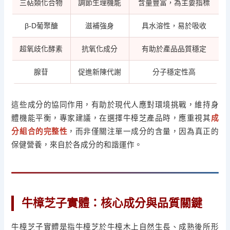
三萜類化合物
調節生理機能
含量豐富，為主要指標
β-D葡聚醣
滋補強身
具水溶性，易於吸收
超氧歧化酵素
抗氧化成分
有助於產品品質穩定
腺苷
促進新陳代謝
分子穩定性高
這些成分的協同作用，有助於現代人應對環境挑戰，維持身
體機能平衡，專家建議，在選擇牛樟芝產品時，應重視其
成
分組合的完整性
，而非僅關注單一成分的含量，因為真正的
保健營養，來自於各成分的和諧運作。
牛樟芝子實體：核心成分與品質關鍵
牛樟芝子實體是指牛樟芝於牛樟木上自然生長、成熟後所形