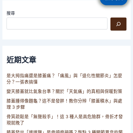
搜尋
近期文章
是大拇指痛還是膝蓋痛？「痛風」與「退化性關節炎」怎麼
分？一張表搞懂
變天膝蓋就比氣象台準？關於「天氣痛」的真相與保暖對策
膝蓋腫得像麵龜？這不是發胖！教你分辨「膝蓋積水」與處
理 3 步驟
骨質疏鬆是「無聲殺手」！這 3 種人是高危險群，骨折才發
現就晚了
膝蓋發出「喀喀聲」是骨頭磨損嗎？盤點 3 種關節異音的警