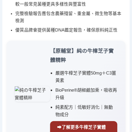
較一般常見菌種更具多樣性與豐富性
完整檢驗報告應包含農藥殘留、重金屬、微生物等基本
檢測
優質品牌會提供菌種DNA鑑定報告，確保原料純正性
【原輔堂】純の牛樟芝子實
體精粹
嚴選牛樟芝子實體50mg＋C3薑
黃素
BioPerine®胡椒鹼加乘，吸收再
升級
純素配方｜低敏好消化｜無動
物成分
⮕了解更多牛樟芝子實體