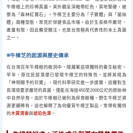
牛樟樹上的珍稀真菌。其外觀呈深褐帶紅色，質地堅硬，被
譽為「森林紅寶石」。牛樟芝主要分為「子實體」與「菌絲
體」兩種型態，常見於保健食品市場。由於生長條件嚴苛、
產量有限，因此備受關注，也是台灣極具代表性的本土真菌
之一。
牛樟芝的起源與歷史傳承
在台灣百年牛樟樹的樹洞中，隱藏著這項獨特的養生秘密，
早年，原住民部落便已發現牛樟芝的特殊性，並將其視為
「神明賜予的珍寶」，現代科學研究進一步證實，這種對生
長環境要求嚴苛的真菌，僅能在海拔450至2000公尺的原始林
中自然孕育，由於牛樟樹已被列為保育樹種，野生牛樟芝資
源更顯稀有，這也解釋了為何優質牛樟芝製品，常帶有獨特
的
木質清香
與
琥珀色澤
。