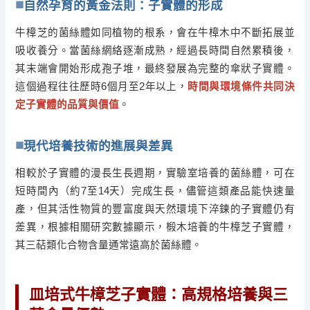
自然孕育的黃金法則：子實體的形成
牛樟芝的菌絲體如同植物的根系，會在牛樟木中不斷拓展並
吸收養分。當菌絲網絡逐漸成熟，經過長時間自然累積後，
其末端會開始形成孢子堆，最終發展為完整的傘狀子實體。
這個過程往往歷時6個月至2年以上，
時間與環境條件共同決
定子實體的品質與價值
。
現代培養技術的進展與差異
相較於子實體的漫長生長週期，實驗室培養的菌絲體，可在
短時間內（約7至14天）完成生長，儘管這類產品能快速量
產，但其活性物質的豐富度與天然環境下淬鍊的子實體仍有
差異，根據相關研究數據顯示，椴木培養的牛樟芝子實體，
其三萜類化合物含量通常遠高於菌絲體。
皿培式牛樟芝子實體：高規格培養與三