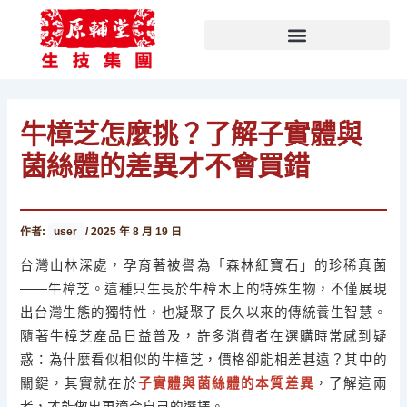
文
跳
章
至
分
主
類
要
內
容
牛樟芝怎麼挑？了解子實體與
菌絲體的差異才不會買錯
作者:
user
/
2025 年 8 月 19 日
台灣山林深處，孕育著被譽為「森林紅寶石」的珍稀真菌
——牛樟芝。這種只生長於牛樟木上的特殊生物，不僅展現
出台灣生態的獨特性，也凝聚了長久以來的傳統養生智慧。
隨著牛樟芝產品日益普及，許多消費者在選購時常感到疑
惑：為什麼看似相似的牛樟芝，價格卻能相差甚遠？其中的
關鍵，其實就在於
子實體與菌絲體的本質差異
，了解這兩
者，才能做出更適合自己的選擇。