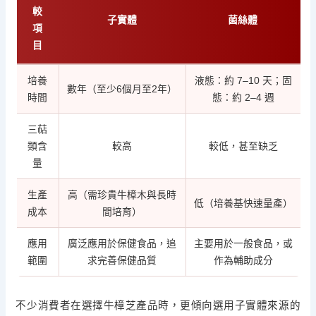
較
子實體
菌絲體
項
目
培養
液態：約 7–10 天；固
數年（至少6個月至2年）
時間
態：約 2–4 週
三萜
類含
較高
較低，甚至缺乏
量
生產
高（需珍貴牛樟木與長時
低（培養基快速量產）
成本
間培育）
應用
廣泛應用於保健食品，追
主要用於一般食品，或
範圍
求完善保健品質
作為輔助成分
不少消費者在選擇牛樟芝產品時，更傾向選用子實體來源的