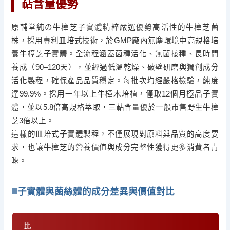
萜含量優勢
原輔堂純の牛樟芝子實體精粹嚴選優勢高活性的牛樟芝菌
株，採用專利皿培式技術，於GMP廠內無塵環境中高規格培
養牛樟芝子實體。全流程涵蓋菌種活化、無菌接種、長時間
養成（90–120天），並經過低溫乾燥、破壁研磨與獨創成分
活化製程，確保產品品質穩定。每批次均經嚴格檢驗，純度
達99.9%。採用一年以上牛樟木培植，僅取12個月極品子實
體，並以5.8倍高規格萃取，三萜含量優於一般市售野生牛樟
芝3倍以上。
這樣的皿培式子實體製程，不僅展現對原料與品質的高度要
求，也讓牛樟芝的營養價值與成分完整性獲得更多消費者青
睞。
子實體與菌絲體的成分差異與價值對比
比