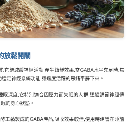
統的放鬆開關
,它能減緩神經活動,產生鎮靜效果,當GABA水平充足時,焦
助穩定神經系統功能,讓過度活躍的思緒平靜下來。
善睡眠深度,它特別適合因壓力而失眠的人群,透過調節神經傳
睡眠的身心狀態。
過發酵工藝製成的GABA產品,吸收效果較佳,使用時建議在睡前