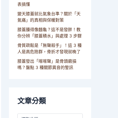
表搞懂
變天膝蓋就比氣象台準？關於「天
氣痛」的真相與保暖對策
膝蓋腫得像麵龜？這不是發胖！教
你分辨「膝蓋積水」與處理 3 步驟
骨質疏鬆是「無聲殺手」！這 3 種
人是高危險群，骨折才發現就晚了
膝蓋發出「喀喀聲」是骨頭磨損
嗎？盤點 3 種關節異音的警訊
文章分類