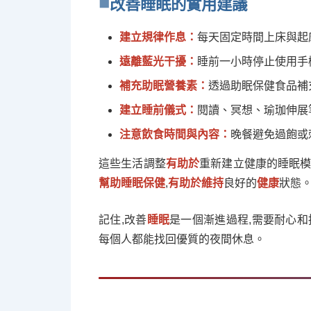
改善睡眠的實用建議
建立規律作息：
每天固定時間上床與起
遠離藍光干擾：
睡前一小時停止使用手
補充助眠營養素：
透過助眠保健食品補
建立睡前儀式：
閱讀、冥想、瑜珈伸展
注意飲食時間與內容：
晚餐避免過飽或
這些生活調整
有助於
重新建立健康的睡眠模
幫助睡眠保健
,
有助於維持
良好的
健康
狀態
記住,改善
睡眠
是一個漸進過程,需要耐心和
每個人都能找回優質的夜間休息。