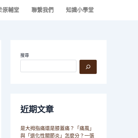
文
章
於原輔堂
聯繫我們
知識小學堂
分
類
搜尋
近期文章
是大拇指痛還是膝蓋痛？「痛風」
與「退化性關節炎」怎麼分？一張