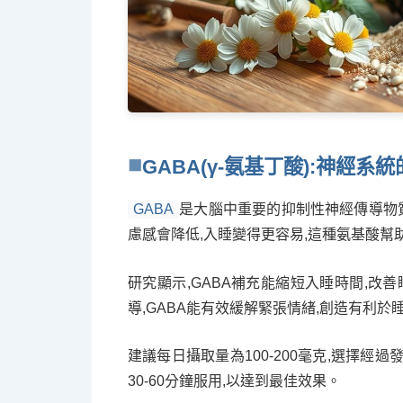
GABA(γ-氨基丁酸):神經系
GABA
是大腦中重要的抑制性神經傳導物質
慮感會降低,入睡變得更容易,這種氨基酸幫
研究顯示,GABA補充能縮短入睡時間,改
導,GABA能有效緩解緊張情緒,創造有利於
建議每日攝取量為100-200毫克,選擇經
30-60分鐘服用,以達到最佳效果。