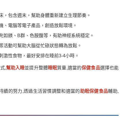
床，包含週末，幫助身體重新建立生理節奏。
機、電腦等電子產品，創造放鬆環境。
充如鎂、B群、色胺酸等，有助神經系統穩定。
等活動可幫助大腦從忙碌狀態轉為放鬆。
刺激性食物，最好安排在睡前3-4小時。
式,
幫助入睡
並提升整體
睡眠
質量,適當的
保健食品
選擇也能
。
持續的努力,透過生活習慣調整和適當的
助眠保健食品
輔助,