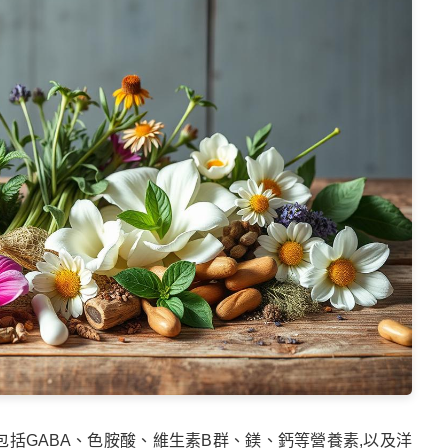
,包括GABA、色胺酸、維生素B群、鎂、鈣等營養素,以及洋