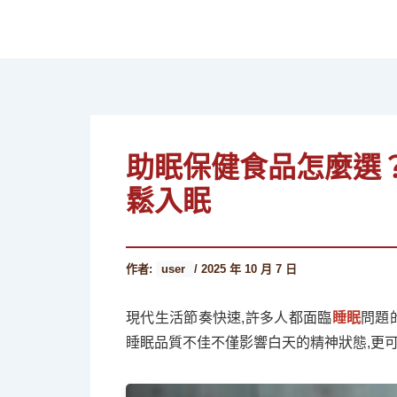
跳
至
主
要
內
容
助眠保健食品怎麼選
鬆入眠
作者:
user
/
2025 年 10 月 7 日
現代生活節奏快速,許多人都面臨
睡眠
問題
睡眠品質不佳不僅影響白天的精神狀態,更