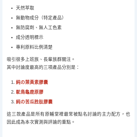
天然萃取
無動物成分（特定產品）
無防腐劑、無人工色素
成分透明標示
專利原料比例清楚
吸引很多上班族、長輩族群關注。
其中討論度最高的三項產品分別是：
純の葉黃素膠囊
鴕鳥龜鹿原膠
純の苦瓜胜肽膠囊
這三款產品是所有原輔堂裡最常被點名討論的主力配方，也
因此成為本次實測與評論的重點。