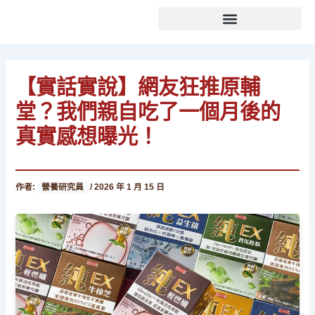
文
跳
章
至
分
主
類
要
內
【實話實說】網友狂推原輔
容
堂？我們親自吃了一個月後的
真實感想曝光！
作者:
營養研究員
/
2026 年 1 月 15 日