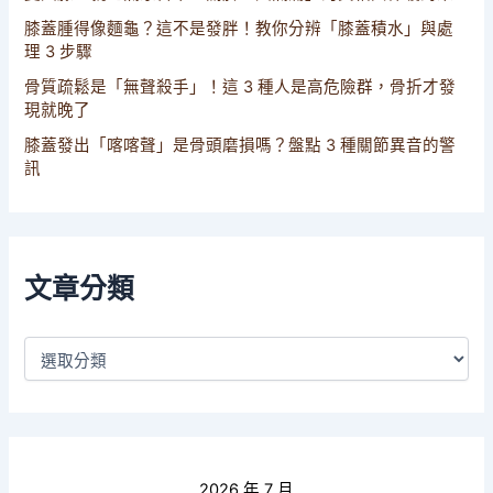
膝蓋腫得像麵龜？這不是發胖！教你分辨「膝蓋積水」與處
理 3 步驟
骨質疏鬆是「無聲殺手」！這 3 種人是高危險群，骨折才發
現就晚了
膝蓋發出「喀喀聲」是骨頭磨損嗎？盤點 3 種關節異音的警
訊
文章分類
2026 年 7 月