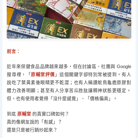
前言：
近年來保健食品品牌越來越多，但在討論區、社團與 Google
搜尋裡，「
原輔堂評價
」這個關鍵字卻特別常被提到。有人
說吃了葉黃素後眼睛更不乾澀；也有人稱讚鴕鳥龜鹿原膠對
體力改善明顯；甚至有人分享苦瓜胜肽讓精神狀態更穩定。
但，也有使用者覺得「沒什麼感覺」、「價格偏高」。
到底
原輔堂
的真實口碑如何？
真的像網友說的「有感」？
還是只是被行銷炒起來？