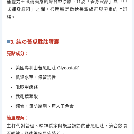
補體力＋滋補養身的綜合型原膠，介於「養身飲品」與「中
式補身原料」之間，很明顯是做給長輩族群與勞累的上班
族。
3. 純の苦瓜胜肽膠囊
亮點成分：
美國專利山苦瓜胜肽 Glycostat®
低溫水萃，保留活性
吡啶甲酸鉻
武靴葉萃取
純素、無防腐劑、無人工色素
簡單理解：
主打代謝管理、精神穩定與能量調節的苦瓜胜肽，適合飲食
不規律、餐後很容易疲勞者。