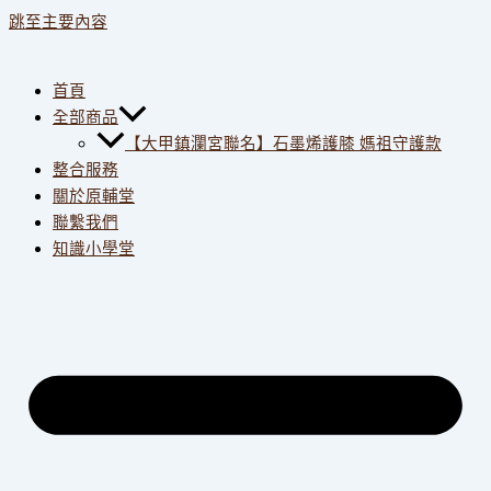
跳至主要內容
首頁
全部商品
【大甲鎮瀾宮聯名】石墨烯護膝 媽祖守護款
整合服務
關於原輔堂
聯繫我們
知識小學堂