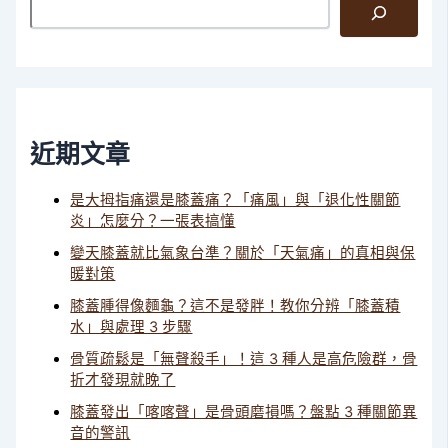
近期文章
是大拇指痛還是膝蓋痛？「痛風」與「退化性關節
炎」怎麼分？一張表搞懂
變天膝蓋就比氣象台準？關於「天氣痛」的真相與保
暖對策
膝蓋腫得像麵龜？這不是發胖！教你分辨「膝蓋積
水」與處理 3 步驟
骨質疏鬆是「無聲殺手」！這 3 種人是高危險群，骨
折才發現就晚了
膝蓋發出「喀喀聲」是骨頭磨損嗎？盤點 3 種關節異
音的警訊